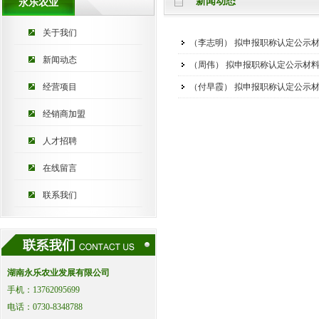
新闻动态
永乐农业
关于我们
（李志明） 拟申报职称认定公示
新闻动态
（周伟） 拟申报职称认定公示材
经营项目
（付早霞） 拟申报职称认定公示
经销商加盟
人才招聘
在线留言
联系我们
湖南永乐农业发展有限公司
手机：13762095699
电话：0730-8348788